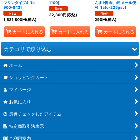
マリンタイプ4
[
fa-
1100
]
んす1個 金、銀 メール便
900-843
]
可
[
fatc-225gsv
]
32,300
円
(税込)
1,581,800
円
(税込)
290
円
(税込)
カートに入れる
カートに入れる
カートに入れる
カテゴリで絞り込む
ホーム
運動会用品
ショッピングカート
学校、幼稚園、保育園用品
マイページ
ベビー用品、玩具、雑貨
お気に入り
介護・福祉用品
最近チェックしたアイテム
特別支援
特定商取引法表示
クリスマスイルミネーション
ご利用案内