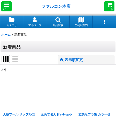
ファルコン本店
メニュー
カート
カテゴリ
マイページ
商品検索
ご利用案内
ホーム
>
新着商品
新着商品
表示順変更
閉じる
3
件
表示数
:
並び順
:
絞り込む
大型プール リップル型
玉あて名人
[
fa-t-got-
丈夫なプラ製 カラーせ