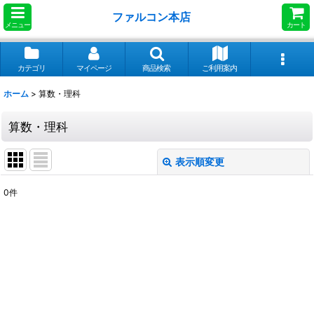
ファルコン本店
メニュー
カート
カテゴリ
マイページ
商品検索
ご利用案内
ホーム
>
算数・理科
算数・理科
表示順変更
閉じる
0
件
サブカテゴリ
:
表示数
:
並び順
: