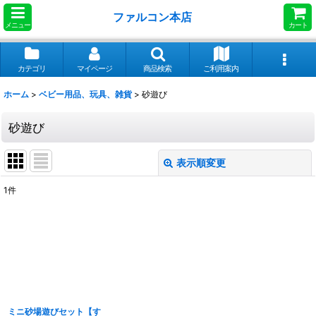
ファルコン本店
メニュー
カート
カテゴリ
マイページ
商品検索
ご利用案内
ホーム
>
ベビー用品、玩具、雑貨
>
砂遊び
砂遊び
表示順変更
閉じる
1
件
表示数
:
並び順
:
絞り込む
ミニ砂場遊びセット【す