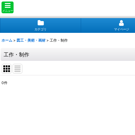
メニュー
カテゴリ
マイページ
ホーム
>
図工・美術・画材
>
工作・制作
工作・制作
0
件
表示数
:
並び順
: