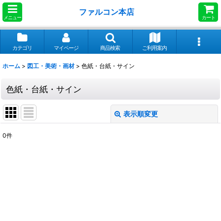
ファルコン本店
メニュー
カート
カテゴリ
マイページ
商品検索
ご利用案内
ホーム
>
図工・美術・画材
>
色紙・台紙・サイン
色紙・台紙・サイン
表示順変更
閉じる
0
件
表示数
:
並び順
:
絞り込む