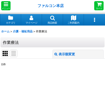
ファルコン本店
メニュー
カート
カテゴリ
マイページ
商品検索
ご利用案内
ホーム
>
介護・福祉用品
>
作業療法
作業療法
表示順変更
閉じる
0
件
表示数
:
並び順
:
絞り込む