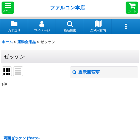
ファルコン本店
メニュー
カート
カテゴリ
マイページ
商品検索
ご利用案内
ホーム
>
運動会用品
>
ゼッケン
ゼッケン
表示順変更
閉じる
1
件
表示数
:
並び順
:
絞り込む
両面ゼッケン
[
fnatc-