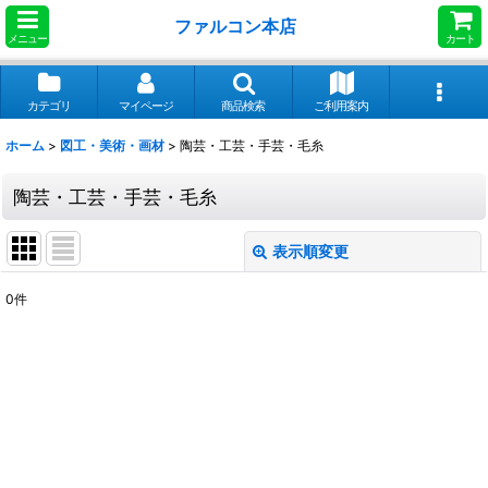
ファルコン本店
メニュー
カート
カテゴリ
マイページ
商品検索
ご利用案内
ホーム
>
図工・美術・画材
>
陶芸・工芸・手芸・毛糸
陶芸・工芸・手芸・毛糸
表示順変更
閉じる
0
件
表示数
:
並び順
:
絞り込む