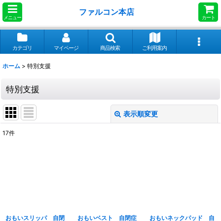
ファルコン本店
メニュー
カート
カテゴリ
マイページ
商品検索
ご利用案内
ホーム
>
特別支援
特別支援
表示順変更
閉じる
17
件
表示数
:
並び順
:
絞り込む
おもいスリッパ 自閉
おもいベスト 自閉症
おもいネックパッド 自