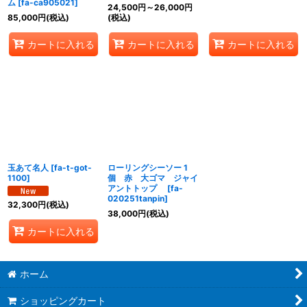
ム
[
fa-ca905021
]
24,500
円
～26,000
円
85,000
円
(税込)
(税込)
カートに入れる
カートに入れる
カートに入れる
玉あて名人
[
fa-t-got-
ローリングシーソー 1
1100
]
個 赤 大ゴマ ジャイ
アントトップ
[
fa-
020251tanpin
]
32,300
円
(税込)
38,000
円
(税込)
カートに入れる
ホーム
ショッピングカート