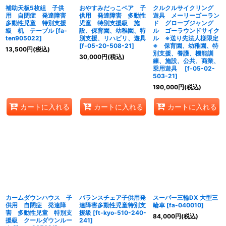
補助天板5枚組 子供
おやすみだっこベア 子
クルクルサイクリング
用 自閉症 発達障害
供用 発達障害 多動性
遊具 メーリーゴーラン
多動性児童 特別支援
児童 特別支援級 施
ド グローブジャング
級 机 テーブル
[
fa-
設、保育園、幼稚園、特
ル ゴーラウンドサイク
ten905022
]
別支援、リハビリ、遊具
ル ※送り先法人様限定
[
f-05-20-508-21
]
※ 保育園、幼稚園、特
13,500
円
(税込)
別支援、養護、機能訓
30,000
円
(税込)
練、施設、公共、商業、
乗用遊具
[
f-05-02-
503-21
]
190,000
円
(税込)
カートに入れる
カートに入れる
カートに入れる
カームダウンハウス 子
バランスチェア子供用発
スーパー三輪DX 大型三
供用 自閉症 発達障
達障害多動性児童特別支
輪車
[
fa-040010
]
害 多動性児童 特別支
援級
[
ft-kyo-510-240-
84,000
円
(税込)
援級 クールダウンルー
241
]