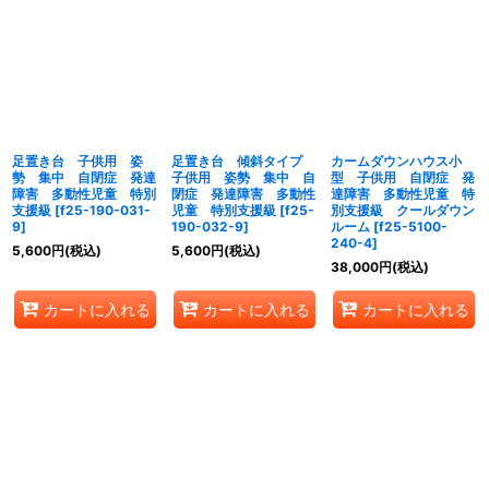
足置き台 子供用 姿
足置き台 傾斜タイプ
カームダウンハウス小
勢 集中 自閉症 発達
子供用 姿勢 集中 自
型 子供用 自閉症 発
障害 多動性児童 特別
閉症 発達障害 多動性
達障害 多動性児童 特
支援級
[
f25-190-031-
児童 特別支援級
[
f25-
別支援級 クールダウン
9
]
190-032-9
]
ルーム
[
f25-5100-
240-4
]
5,600
円
(税込)
5,600
円
(税込)
38,000
円
(税込)
カートに入れる
カートに入れる
カートに入れる