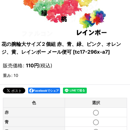
花の腕輪大サイズ２個組 赤、青、緑、ピンク、オレン
ジ、黄、レインボー メール便可
[
tc17-296x-a7
]
販売価格
:
110
円
(税込)
重み
:
10
Facebookでシェア
色
選択
赤
青