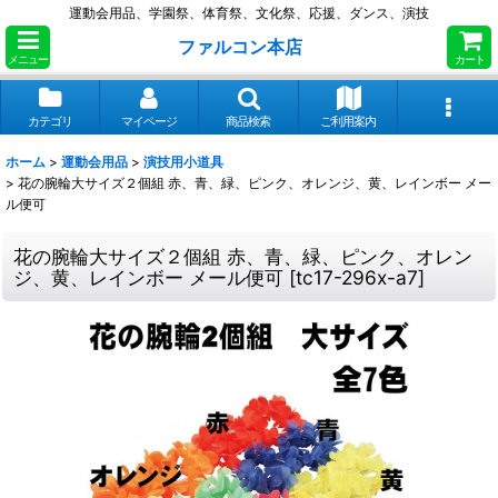
運動会用品、学園祭、体育祭、文化祭、応援、ダンス、演技
ファルコン本店
メニュー
カート
カテゴリ
マイページ
商品検索
ご利用案内
ホーム
>
運動会用品
>
演技用小道具
>
花の腕輪大サイズ２個組 赤、青、緑、ピンク、オレンジ、黄、レインボー メー
ル便可
花の腕輪大サイズ２個組 赤、青、緑、ピンク、オレン
ジ、黄、レインボー メール便可
[
tc17-296x-a7
]