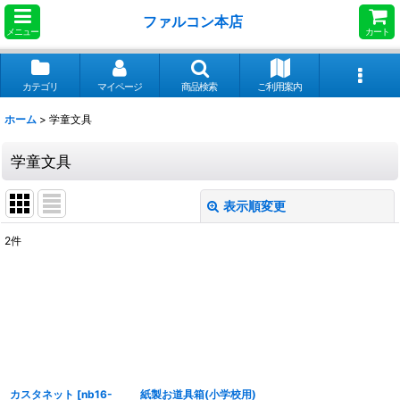
ファルコン本店
メニュー
カート
カテゴリ
マイページ
商品検索
ご利用案内
ホーム
>
学童文具
学童文具
表示順変更
閉じる
2
件
サブカテゴリ
:
表示数
:
並び順
:
カスタネット
[
nb16-
紙製お道具箱(小学校用)