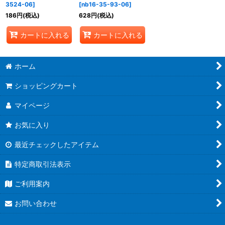
絞り込む
3524-06
]
[
nb16-35-93-06
]
186
円
(税込)
628
円
(税込)
カートに入れる
カートに入れる
ホーム
ショッピングカート
マイページ
お気に入り
最近チェックしたアイテム
特定商取引法表示
ご利用案内
お問い合わせ